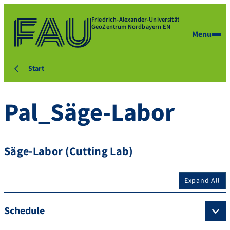
Friedrich-Alexander-Universität
GeoZentrum Nordbayern EN
Menu
Start
Pal_Säge-Labor
Säge-Labor (Cutting Lab)
Expand All
Schedule