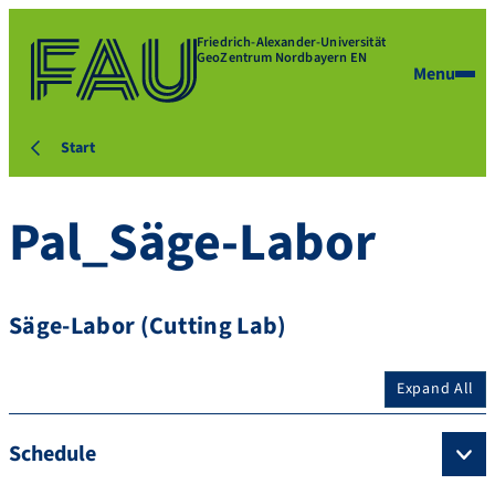
Friedrich-Alexander-Universität
GeoZentrum Nordbayern EN
Menu
Start
Pal_Säge-Labor
Säge-Labor (Cutting Lab)
Expand All
Schedule