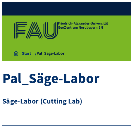
Friedrich-Alexander-Universität
GeoZentrum Nordbayern EN
Start
Pal_Säge-Labor
Pal_Säge-Labor
Säge-Labor (Cutting Lab)