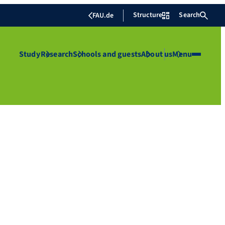
Structure
Search
FAU.de
Study
Research
Schools and guests
About us
Menu