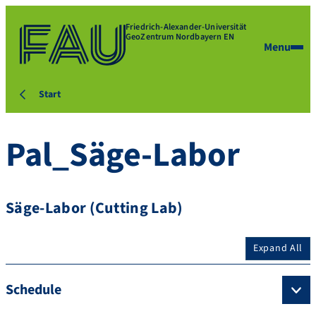
Friedrich-Alexander-Universität
GeoZentrum Nordbayern EN
Menu
Start
Pal_Säge-Labor
Säge-Labor (Cutting Lab)
Expand All
Schedule