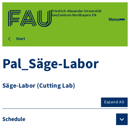
Friedrich-Alexander-Universität
GeoZentrum Nordbayern EN
Menu
Start
Pal_Säge-Labor
Säge-Labor (Cutting Lab)
Expand All
Schedule