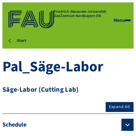
Friedrich-Alexander-Universität
GeoZentrum Nordbayern EN
Menu
Start
Pal_Säge-Labor
Säge-Labor (Cutting Lab)
Expand All
Schedule