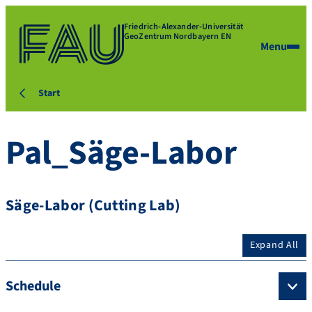
Friedrich-Alexander-Universität
GeoZentrum Nordbayern EN
Menu
Start
Pal_Säge-Labor
Säge-Labor (Cutting Lab)
Expand All
Schedule