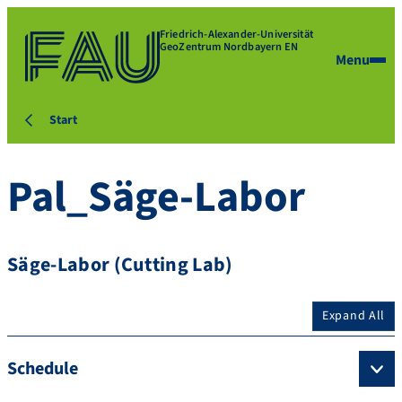
Friedrich-Alexander-Universität
GeoZentrum Nordbayern EN
Menu
Start
Pal_Säge-Labor
Säge-Labor (Cutting Lab)
Expand All
Schedule