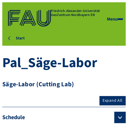
Friedrich-Alexander-Universität
GeoZentrum Nordbayern EN
Menu
Start
Pal_Säge-Labor
Säge-Labor (Cutting Lab)
Expand All
Schedule