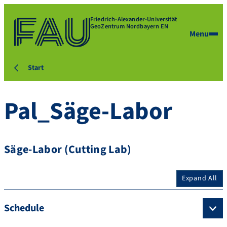
Friedrich-Alexander-Universität
GeoZentrum Nordbayern EN
Menu
Start
Pal_Säge-Labor
Säge-Labor (Cutting Lab)
Expand All
Schedule