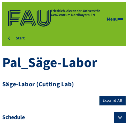
Friedrich-Alexander-Universität
GeoZentrum Nordbayern EN
Menu
Start
Pal_Säge-Labor
Säge-Labor (Cutting Lab)
Expand All
Schedule