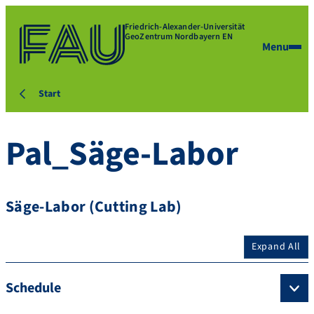
Friedrich-Alexander-Universität
GeoZentrum Nordbayern EN
Menu
Start
Pal_Säge-Labor
Säge-Labor (Cutting Lab)
Expand All
Schedule