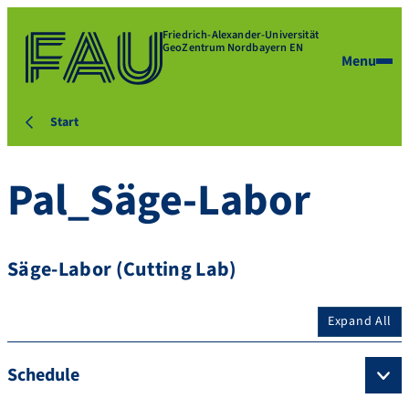
Friedrich-Alexander-Universität
GeoZentrum Nordbayern EN
Menu
Start
Pal_Säge-Labor
Säge-Labor (Cutting Lab)
Expand All
Schedule