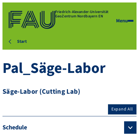
Friedrich-Alexander-Universität
GeoZentrum Nordbayern EN
Menu
Start
Pal_Säge-Labor
Säge-Labor (Cutting Lab)
Expand All
Schedule