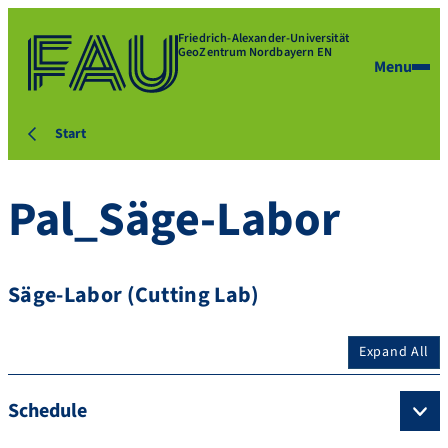
Friedrich-Alexander-Universität
GeoZentrum Nordbayern EN
Menu
Start
Pal_Säge-Labor
Säge-Labor (Cutting Lab)
Expand All
Schedule