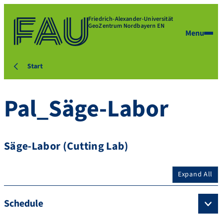
Friedrich-Alexander-Universität
GeoZentrum Nordbayern EN
Menu
Start
Pal_Säge-Labor
Säge-Labor (Cutting Lab)
Expand All
Schedule