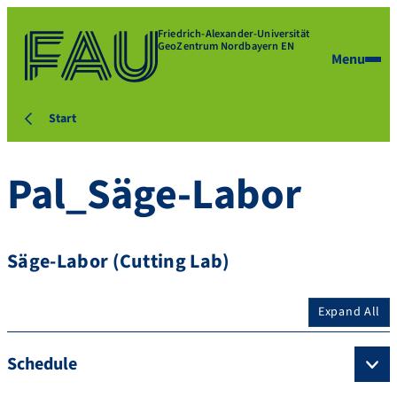
Friedrich-Alexander-Universität
GeoZentrum Nordbayern EN
Menu
Start
Pal_Säge-Labor
Säge-Labor (Cutting Lab)
Expand All
Schedule