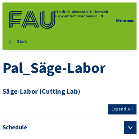
Friedrich-Alexander-Universität
GeoZentrum Nordbayern EN
Menu
Start
Pal_Säge-Labor
Säge-Labor (Cutting Lab)
Expand All
Schedule