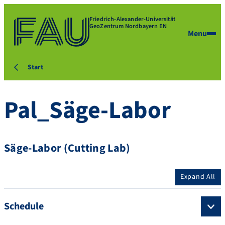
Friedrich-Alexander-Universität
GeoZentrum Nordbayern EN
Menu
Start
Pal_Säge-Labor
Säge-Labor (Cutting Lab)
Expand All
Schedule