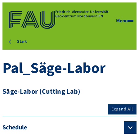
Friedrich-Alexander-Universität
GeoZentrum Nordbayern EN
Menu
Start
Pal_Säge-Labor
Säge-Labor (Cutting Lab)
Expand All
Schedule