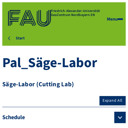
Friedrich-Alexander-Universität
GeoZentrum Nordbayern EN
Menu
Start
Pal_Säge-Labor
Säge-Labor (Cutting Lab)
Expand All
Schedule