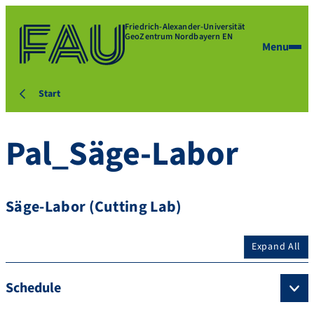
Friedrich-Alexander-Universität
GeoZentrum Nordbayern EN
Menu
Start
Pal_Säge-Labor
Säge-Labor (Cutting Lab)
Expand All
Schedule