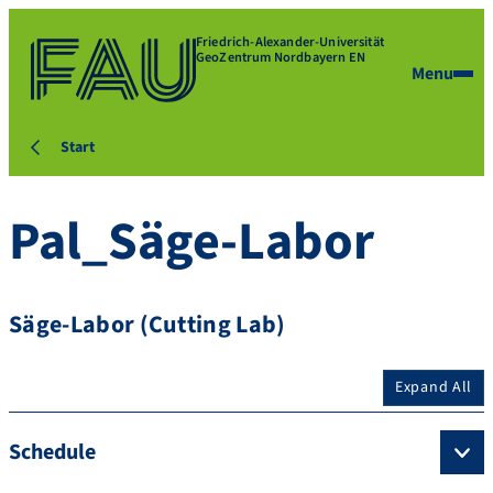
Friedrich-Alexander-Universität
GeoZentrum Nordbayern EN
Menu
Start
Pal_Säge-Labor
Säge-Labor (Cutting Lab)
Expand All
Schedule