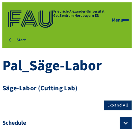
Friedrich-Alexander-Universität
GeoZentrum Nordbayern EN
Menu
Start
Pal_Säge-Labor
Säge-Labor (Cutting Lab)
Expand All
Schedule