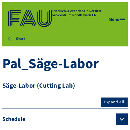
Friedrich-Alexander-Universität
GeoZentrum Nordbayern EN
Menu
Start
Pal_Säge-Labor
Säge-Labor (Cutting Lab)
Expand All
Schedule