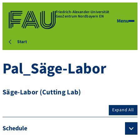
Friedrich-Alexander-Universität
GeoZentrum Nordbayern EN
Menu
Start
Pal_Säge-Labor
Säge-Labor (Cutting Lab)
Expand All
Schedule