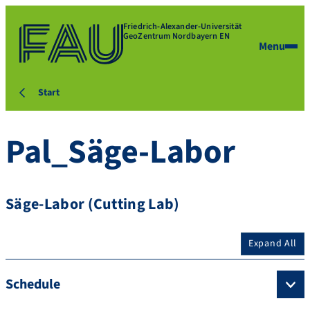
Friedrich-Alexander-Universität
GeoZentrum Nordbayern EN
Menu
Start
Pal_Säge-Labor
Säge-Labor (Cutting Lab)
Expand All
Schedule