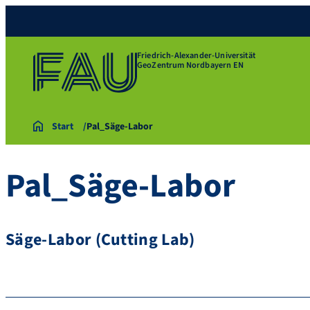
Friedrich-Alexander-Universität
GeoZentrum Nordbayern EN
Start
Pal_Säge-Labor
Pal_Säge-Labor
Säge-Labor (Cutting Lab)