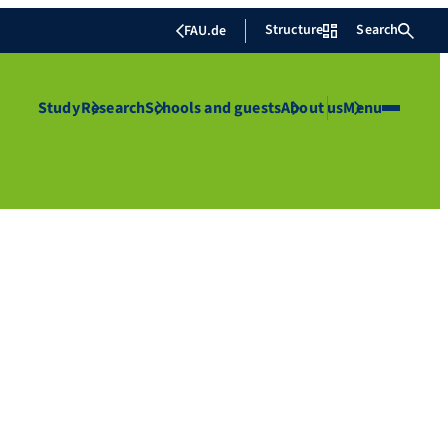
Structure
Search
FAU.de
Study
Research
Schools and guests
About us
Menu