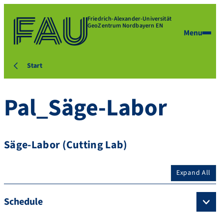
Friedrich-Alexander-Universität
GeoZentrum Nordbayern EN
Menu
Start
Pal_Säge-Labor
Säge-Labor (Cutting Lab)
Expand All
Schedule