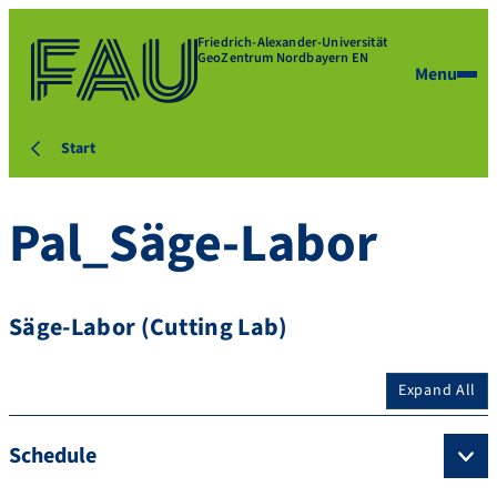
Friedrich-Alexander-Universität
GeoZentrum Nordbayern EN
Menu
Start
Pal_Säge-Labor
Säge-Labor (Cutting Lab)
Expand All
Schedule