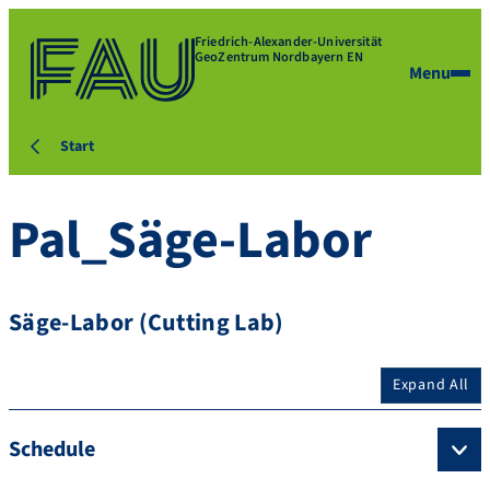
Friedrich-Alexander-Universität
GeoZentrum Nordbayern EN
Menu
Start
Pal_Säge-Labor
Säge-Labor (Cutting Lab)
Expand All
Schedule