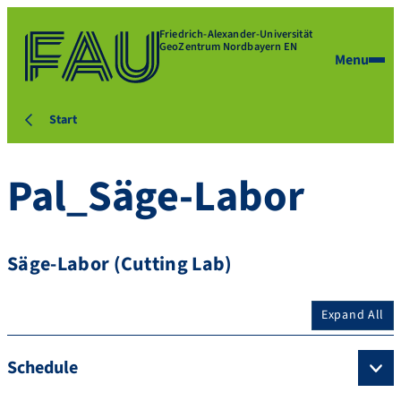
Friedrich-Alexander-Universität
GeoZentrum Nordbayern EN
Menu
Start
Pal_Säge-Labor
Säge-Labor (Cutting Lab)
Expand All
Schedule