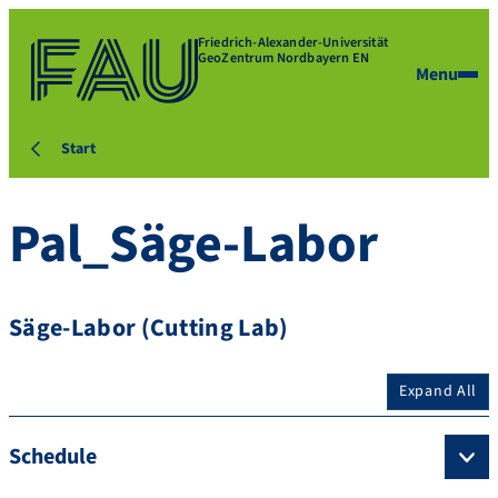
Friedrich-Alexander-Universität
GeoZentrum Nordbayern EN
Menu
Start
Pal_Säge-Labor
Säge-Labor (Cutting Lab)
Expand All
Schedule