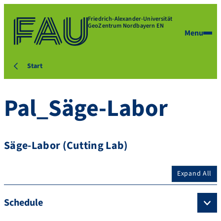
Friedrich-Alexander-Universität
GeoZentrum Nordbayern EN
Menu
Start
Pal_Säge-Labor
Säge-Labor (Cutting Lab)
Expand All
Schedule