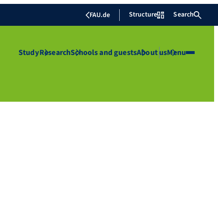
Structure
Search
FAU.de
Study
Research
Schools and guests
About us
Menu