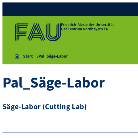
Friedrich-Alexander-Universität
GeoZentrum Nordbayern EN
Start
Pal_Säge-Labor
Pal_Säge-Labor
Säge-Labor (Cutting Lab)