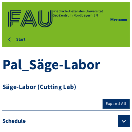
Friedrich-Alexander-Universität
GeoZentrum Nordbayern EN
Menu
Start
Pal_Säge-Labor
Säge-Labor (Cutting Lab)
Expand All
Schedule