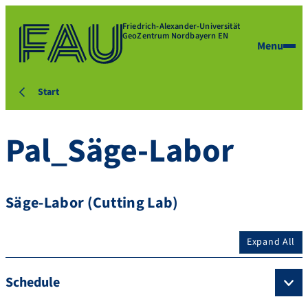
Friedrich-Alexander-Universität
GeoZentrum Nordbayern EN
Menu
Start
Pal_Säge-Labor
Säge-Labor (Cutting Lab)
Expand All
Schedule