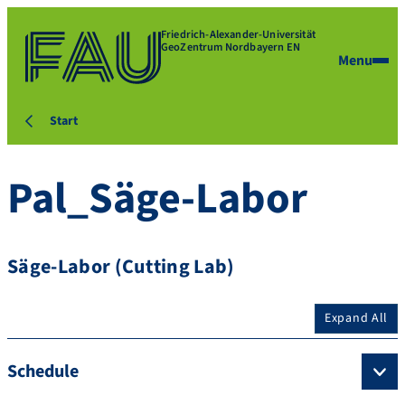
Friedrich-Alexander-Universität
GeoZentrum Nordbayern EN
Menu
Start
Pal_Säge-Labor
Säge-Labor (Cutting Lab)
Expand All
Schedule