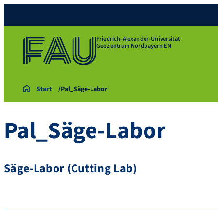
Friedrich-Alexander-Universität
GeoZentrum Nordbayern EN
Start
Pal_Säge-Labor
Pal_Säge-Labor
Säge-Labor (Cutting Lab)