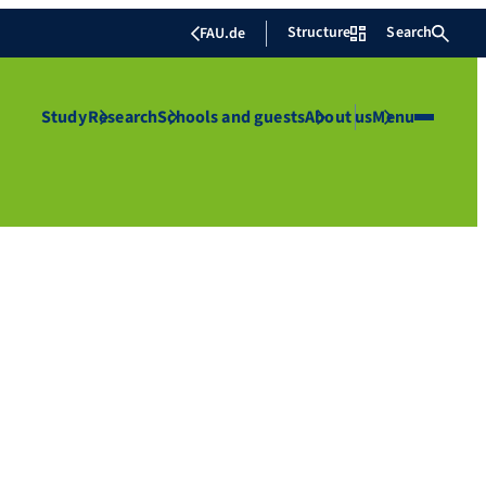
Structure
Search
FAU.de
Study
Research
Schools and guests
About us
Menu