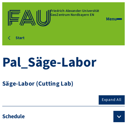
Friedrich-Alexander-Universität
GeoZentrum Nordbayern EN
Menu
Start
Pal_Säge-Labor
Säge-Labor (Cutting Lab)
Expand All
Schedule