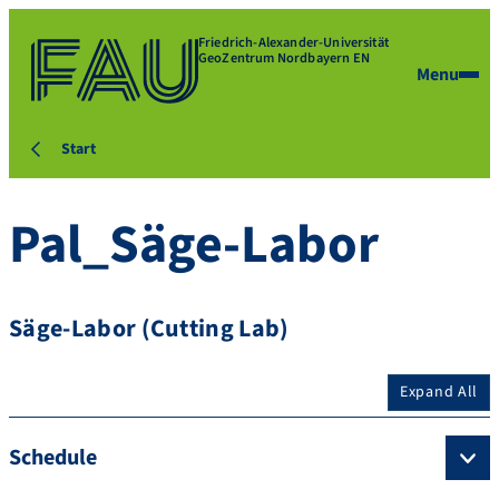
Friedrich-Alexander-Universität
GeoZentrum Nordbayern EN
Menu
Start
Pal_Säge-Labor
Säge-Labor (Cutting Lab)
Expand All
Schedule