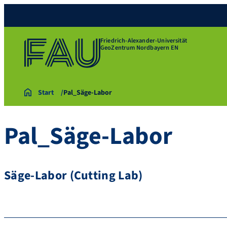
Friedrich-Alexander-Universität
GeoZentrum Nordbayern EN
Start
Pal_Säge-Labor
Pal_Säge-Labor
Säge-Labor (Cutting Lab)