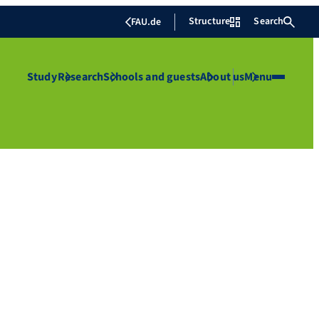
Structure
Search
FAU.de
Study
Research
Schools and guests
About us
Menu