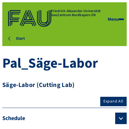
Friedrich-Alexander-Universität
GeoZentrum Nordbayern EN
Menu
Start
Pal_Säge-Labor
Säge-Labor (Cutting Lab)
Expand All
Schedule