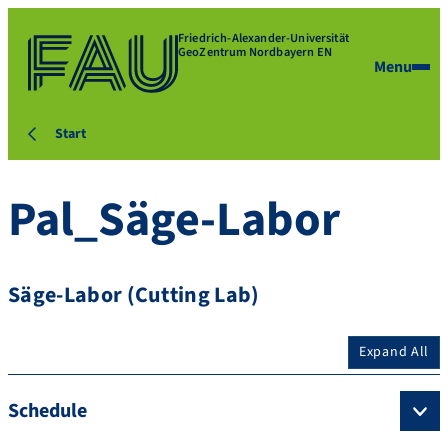
Friedrich-Alexander-Universität
GeoZentrum Nordbayern EN
Menu
Start
Pal_Säge-Labor
Säge-Labor (Cutting Lab)
Expand All
Schedule