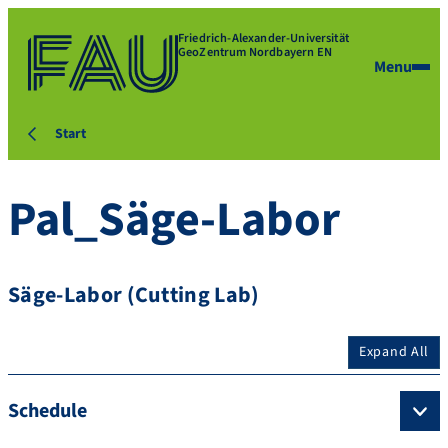
Friedrich-Alexander-Universität
GeoZentrum Nordbayern EN
Menu
Start
Pal_Säge-Labor
Säge-Labor (Cutting Lab)
Expand All
Schedule