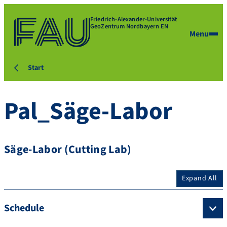
Friedrich-Alexander-Universität
GeoZentrum Nordbayern EN
Menu
Start
Pal_Säge-Labor
Säge-Labor (Cutting Lab)
Expand All
Schedule