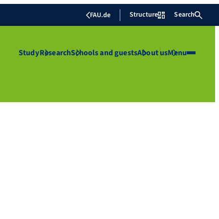
Structure
Search
FAU.de
Study
Research
Schools and guests
About us
Menu