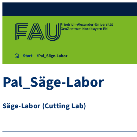
Friedrich-Alexander-Universität
GeoZentrum Nordbayern EN
Start
Pal_Säge-Labor
Pal_Säge-Labor
Säge-Labor (Cutting Lab)