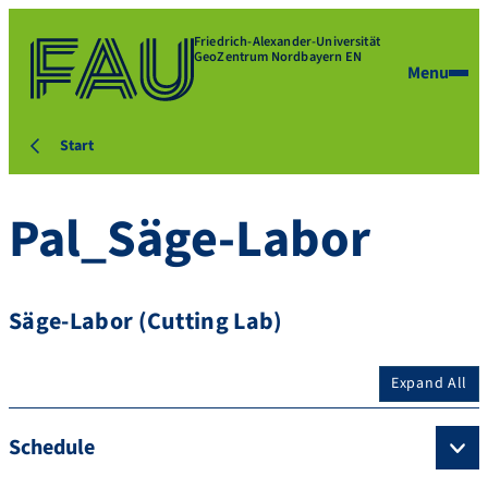
Friedrich-Alexander-Universität
GeoZentrum Nordbayern EN
Menu
Start
Pal_Säge-Labor
Säge-Labor (Cutting Lab)
Expand All
Schedule