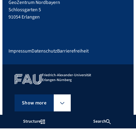
GeoZentrum Nordbayern
Schlossgarten 5
91054 Erlangen
Impressum
Datenschutz
Barrierefreiheit
Friedrich-Alexander-Universität
Erlangen-Nürnberg
Show more
Structure
Search