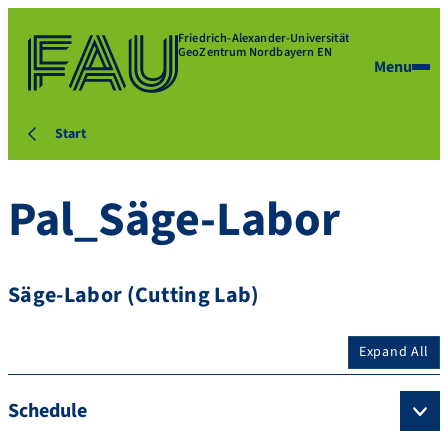
Friedrich-Alexander-Universität
GeoZentrum Nordbayern EN
Menu
Start
Pal_Säge-Labor
Säge-Labor (Cutting Lab)
Expand All
Schedule