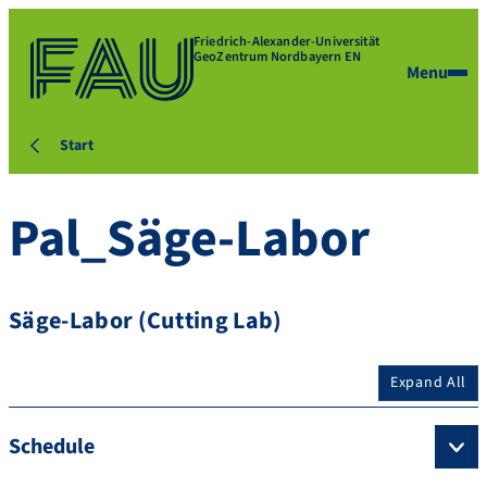
Friedrich-Alexander-Universität
GeoZentrum Nordbayern EN
Menu
Start
Pal_Säge-Labor
Säge-Labor (Cutting Lab)
Expand All
Schedule